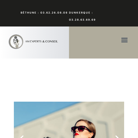
BÉTHUNE : 03.62.26.08.08
DUNKERQUE :
03.28.63.69.69